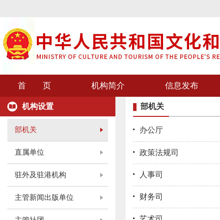
首 页
机构简介
信息发布
机构设置
部机关
部机关
办公厅
直属单位
政策法规司
人事司
驻外及驻港机构
财务司
主管新闻出版单位
艺术司