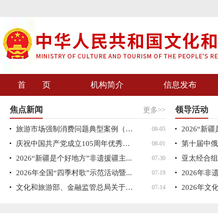
首 页
机构简介
信息发布
焦点新闻
领导活动
更多>>
旅游市场强制消费问题典型案例（202...
08-05
庆祝中国共产党成立105周年优秀舞台...
08-01
2026“新疆是个好地方”非遗援疆主...
07-30
2026年全国“四季村歌”示范活动暨...
2026年
07-19
文化和旅游部、金融监管总局关于警...
07-14