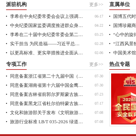
派驻机构
直属单位
更多>>
李希在中央纪委常委会会议上强调 ...
06-17
中央纪委国家监委调度推进群众身边...
04-22
李希在二十届中央纪委常委会第二十...
03-25
实干担当 为民造福——习近平总书记...
“江西风景
02-28
以更高标准、更实举措推进全面从严...
02-06
专项工作
热点专题
更多>>
同意备案浙江省第二十九届中国（象...
07-30
同意备案湖南省第十六届中国金鹰电...
07-30
同意备案吉林省前郭尔罗斯蒙古族自...
07-23
同意备案黑龙江省杜尔伯特蒙古族自...
07-17
文化和旅游部关于发布《文明旅游志...
07-08
旅游行业标准 LB/T 035-2026 绿道旅...
07-08