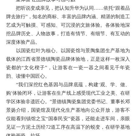
把听说变成亲见，把认知升华为认同……依托“跟着品
牌去旅行”，知名的商标、丰富的品牌内涵、精湛的制造工
艺成为可触摸、可感知、可沉浸的文旅体验。各体验地深
挖品牌历史、人物故事，打造有情节、有细节、有互动的
深度体验产品。
以国瓷红叶为核心、以国瓷馆与景陶集团生产基地为
载体的江西省景德镇陶瓷品牌体验地，正是这样一枚深入
瓷都的“文化楔子”，让游客在一瓷一器之间看见千年瓷
韵、读懂中国匠心。
“我们深挖红色基因与品牌底蕴，构建‘观、学、做、
购’体验闭环，让游客在生产线上感受现代工业之美、在研
学区体验非遗匠心。”景德镇陶瓷集团党委书记、董事长邓
景扬介绍，国瓷馆及现代化生产基地向公众开放，游客不
仅能看到镇馆之宝“国泰民安”瓷器，还能走进车间，亲眼
见证一方泥土历经72道工序在高温下的蜕变，在研学基地
体验画瓷、拉坯。