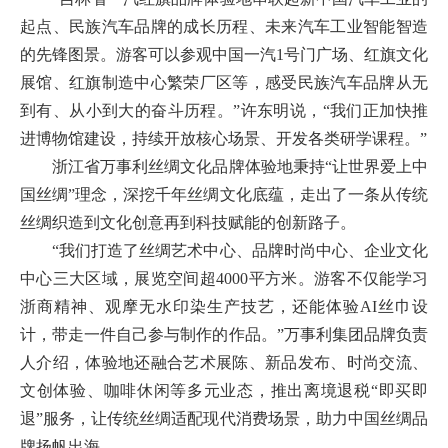
起点、民族汽车品牌的成长历程、未来汽车工业智能智造
的先锋图景。游客可以参观中国一汽1号门广场、红旗文化
展馆、红旗制造中心繁荣厂区等，感受民族汽车品牌从无
到有、从小到大的奋斗历程。”许东明说，“我们正加快推
进博物馆建设，持续开放核心场景、开发各类研学课程。”
浙江省万事利丝绸文化品牌体验地秉持“让世界爱上中
国丝绸”理念，深挖千年丝绸文化底蕴，走出了一条从传统
丝绸织造到文化创意再到科技赋能的创新路子。
“我们打造了丝绸艺术中心、品牌时尚中心、企业文化
中心三大区域，展览空间超4000平方米。游客不仅能学习
浙商精神、观摩无水印染生产技艺，还能体验AI丝巾设
计，带走一件自己参与制作的作品。”万事利集团品牌负责
人介绍，体验地还融合艺术展陈、新品发布、时尚交流、
文创体验、咖啡休闲等多元业态，推出离境退税“即买即
退”服务，让传统丝绸适配现代消费场景，助力中国丝绸品
牌扬帆出海。