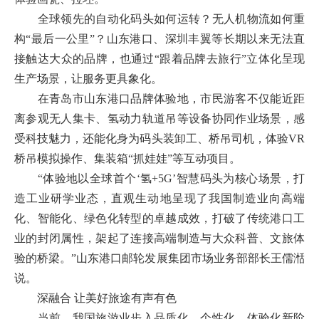
全球领先的自动化码头如何运转？无人机物流如何重
构“最后一公里”？山东港口、深圳丰翼等长期以来无法直
接触达大众的品牌，也通过“跟着品牌去旅行”立体化呈现
生产场景，让服务更具象化。
在青岛市山东港口品牌体验地，市民游客不仅能近距
离参观无人集卡、氢动力轨道吊等设备协同作业场景，感
受科技魅力，还能化身为码头装卸工、桥吊司机，体验VR
桥吊模拟操作、集装箱“抓娃娃”等互动项目。
“体验地以全球首个‘氢+5G’智慧码头为核心场景，打
造工业研学业态，直观生动地呈现了我国制造业向高端
化、智能化、绿色化转型的卓越成效，打破了传统港口工
业的封闭属性，架起了连接高端制造与大众科普、文旅体
验的桥梁。”山东港口邮轮发展集团市场业务部部长王儒湉
说。
深融合 让美好旅途有声有色
当前，我国旅游业步入品质化、个性化、体验化新阶