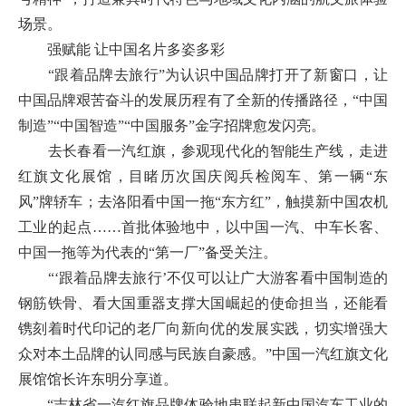
场景。
强赋能 让中国名片多姿多彩
“跟着品牌去旅行”为认识中国品牌打开了新窗口，让
中国品牌艰苦奋斗的发展历程有了全新的传播路径，“中国
制造”“中国智造”“中国服务”金字招牌愈发闪亮。
去长春看一汽红旗，参观现代化的智能生产线，走进
红旗文化展馆，目睹历次国庆阅兵检阅车、第一辆“东
风”牌轿车；去洛阳看中国一拖“东方红”，触摸新中国农机
工业的起点……首批体验地中，以中国一汽、中车长客、
中国一拖等为代表的“第一厂”备受关注。
“‘跟着品牌去旅行’不仅可以让广大游客看中国制造的
钢筋铁骨、看大国重器支撑大国崛起的使命担当，还能看
镌刻着时代印记的老厂向新向优的发展实践，切实增强大
众对本土品牌的认同感与民族自豪感。”中国一汽红旗文化
展馆馆长许东明分享道。
“吉林省一汽红旗品牌体验地串联起新中国汽车工业的