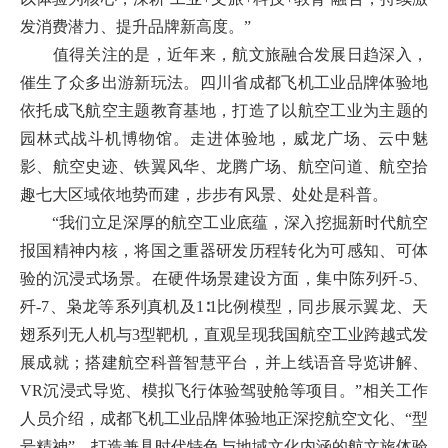
发消费潜力、提升品牌新高度。”
值得关注的是，近年来，航文旅融合发展日趋深入，
催生了众多出游新玩法。四川省成都飞机工业品牌体验地
依托成飞航空主题教育基地，打造了以航空工业为主题的
园林式战斗机博物馆。走进体验地，威龙广场、云中魅
影、航空史迹、铁翼风华、龙腾广场、航空问道、航空拾
趣七大区域依地势而建，步步有风景、处处是科普。
“我们立足深厚的航空工业底蕴，深入挖掘新时代航空
报国精神内核，将国之重器研发历程转化为可感知、可体
验的沉浸式场景。在硬件场景建设方面，集中陈列歼-5、
歼-7、枭龙等系列真机及1∶1比例模型，同步展示翼龙、天
翅系列无人机与3型靶机，直观呈现我国航空工业跨越式发
展成就；搭建航空科普智慧平台，并上线语音导览讲解、
VR沉浸式导览、模拟飞行体验驾驶舱等项目。”相关工作
人员介绍，成都飞机工业品牌体验地正深挖航空文化、“型
号精神”，打造兼具时代特色与地域文化内涵的航文旅体验