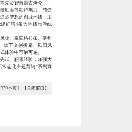
等先贤智慧震古烁今……
景胜境等独特魅力，感受
追逐梦想的创业环线。主
建红培4条大环线旅游线
风物。阜阳格拉条、亳州
、垓下文创折扇、凤阳凤
式体验中可触可感。
先试、积累经验，加强大
店常态化主题营销”系列宣
打印本页】
【关闭窗口】