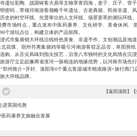
遗址彩陶、战国铸客大鼎等文物享誉四海，老子、庄子、管子
明密码，带领河南游客领略千年遗址、古老典籍、民俗非遗、风
历史的时空环线、先贤辈出的人文环线、场景荟萃的潮玩环线、
消费市场特点，重点发布中医药康养、文化研学、美食休闲、党
90个游玩点位，构建立体的产品矩阵。
式市集展销大环线沿线特色美食、非遗手作、文创潮品及地道
淮北花馍、宿州符离集烧鸡等吸引河南游客驻足品尝，阜阳剪纸
选购。从舌尖风味到指尖技艺，沿淮八市独特的文化风情在沉浸
游厅立足皖豫两省淮河一脉相连的地缘优势，以河南市场先行
“郑州推介+开封、洛阳等6个重点客源城市精准路演+旅行商门
文旅大环线品牌。
【返回顶部】
【
走进英国伦敦
中医药康养文旅融合发展