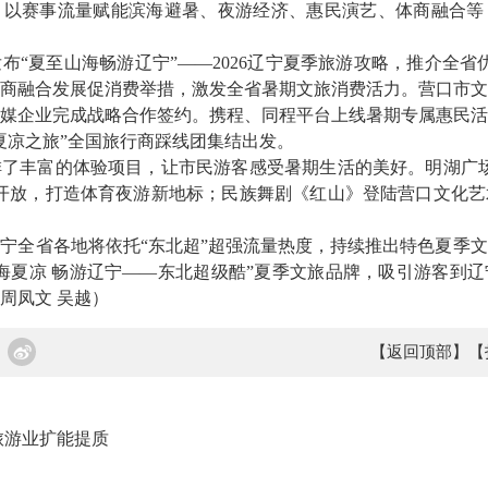
，以赛事流量赋能滨海避暑、夜游经济、惠民演艺、体商融合等
夏至山海畅游辽宁”——2026辽宁夏季旅游攻略，推介全省
文旅体商融合发展促消费举措，激发全省暑期文旅消费活力。营口市
媒企业完成战略合作签约。携程、同程平台上线暑期专属惠民活
夏凉之旅”全国旅行商踩线团集结出发。
丰富的体验项目，让市民游客感受暑期生活的美好。明湖广场
开放，打造体育夜游新地标；民族舞剧《红山》登陆营口文化艺
全省各地将依托“东北超”超强流量热度，持续推出特色夏季文
海夏凉 畅游辽宁——东北超级酷”夏季文旅品牌，吸引游客到
周凤文 吴越）
【返回顶部】
【
旅游业扩能提质