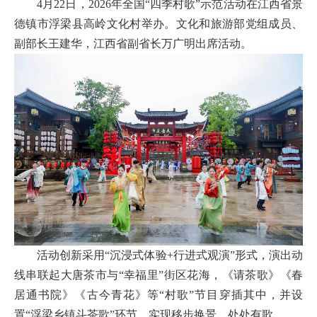
4
月
22
日
，
2026
年全国“四季村歌”示范活动在
江西省景
德镇市浮梁县高岭文化村举办。文化和旅游部党组成员、
副部长王建华，江西省副省长万广明出席活动。
活动
创新采用
“
沉浸式
体验
+
行进式观演
”
形式，
演出动
线串联起
大唐茶市与
“幸福里”街区花海，《请茶歌》《春
居通书院》《
古今青花
》等
“村歌”节目穿插其中，并设
置“浮梁乡镇斗茶歌”环节，
实现
移步换景、处处有歌
。