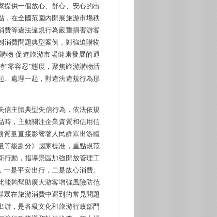
家提供一個放心、舒心、安心的出
點，在全國范圍內開展旅游市場秩
消費等違法違規行為嚴重損害游客
制消費問題典型案例，對強迫購物
購物 促進旅游市場健康發展的通
“零容忍”態度，聚焦旅游購物活
起、處理一起，對違法違規行為形
失信主體典型失信行為，依法依規
品時，主動關注企業資質和信用信
務質量直接影響著人民群眾出游體
量等級劃分》國家標准，重點規范
新行動，指導景區加強開放管理工
點，一是平安出行，二是放心消費。
此能夠幫助廣大游客增強風險防范
群眾在旅游消費中遇到的常見問題
出游，是各級文化和旅游行政部門