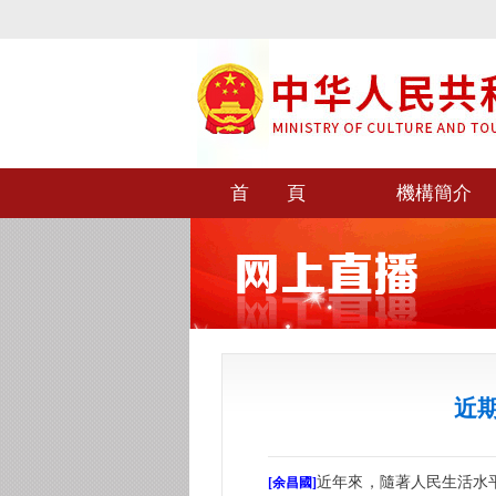
首 頁
機構簡介
近
近年來，隨著人民生活水
[余昌國]