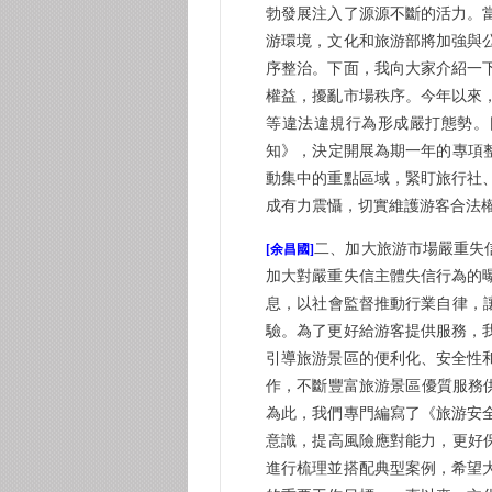
勃發展注入了源源不斷的活力。
游環境，文化和旅游部將加強與
序整治。下面，我向大家介紹一
權益，擾亂市場秩序。今年以來
等違法違規行為形成嚴打態勢。
知》，決定開展為期一年的專項
動集中的重點區域，緊盯旅行社
成有力震懾，切實維護游客合法
二、加大旅游市場嚴重失
[余昌國]
加大對嚴重失信主體失信行為的
息，以社會監督推動行業自律，
驗。為了更好給游客提供服務，
引導旅游景區的便利化、安全性
作，不斷豐富旅游景區優質服務供
為此，我們專門編寫了《旅游安
意識，提高風險應對能力，更好
進行梳理並搭配典型案例，希望