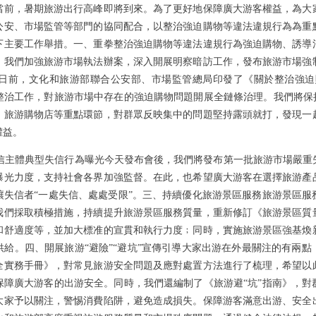
當前，暑期旅游出行高峰即將到來。為了更好地保障廣大游客權益，為大
公安、市場監管等部門的協同配合，以整治強迫購物等違法違規行為為重
下主要工作舉措。一、重拳整治強迫購物等違法違規行為強迫購物、誘導
，我們加強旅游市場執法辦案，深入開展明察暗訪工作，發布旅游市場強
日前，文化和旅游部聯合公安部、市場監管總局印發了《關於整治強迫
整治工作，對旅游市場中存在的強迫購物問題開展全鏈條治理。我們將保持
、旅游購物店等重點環節，對群眾反映集中的問題堅持露頭就打，發現一
權益。
信主體典型失信行為曝光今天發布會後，我們將發布第一批旅游市場嚴重
曝光力度，支持社會各界加強監督。在此，也希望廣大游客在選擇旅游產
讓失信者“一處失信、處處受限”。三、持續優化旅游景區服務旅游景區服
我們採取積極措施，持續提升旅游景區服務質量，重新修訂《旅游景區質
和舒適度等，並加大標准的宣貫和執行力度﹔同時，實施旅游景區強基煥
給。四、開展旅游“避險”“避坑”宣傳引導大家出游在外最關注的有兩
全實務手冊》，對常見旅游安全問題及應對處置方法進行了梳理，希望以
保障廣大游客的出游安全。同時，我們還編制了《旅游避“坑”指南》，對
大家予以關注，警惕消費陷阱，避免造成損失。保障游客滿意出游、安全