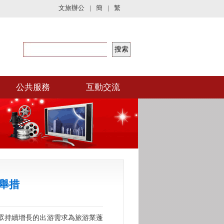
文旅辦公
|
簡
|
繁
公共服務
互動交流
舉措
眾持續增長的出游需求為旅游業蓬