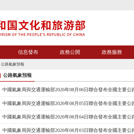
信息發布
政務公開
政務服務
>
公路氣象預報
公路氣象預報
中國氣象局與交通運輸部2026年08月06日聯合發布全國主要
中國氣象局與交通運輸部2026年08月05日聯合發布全國主要
中國氣象局與交通運輸部2026年08月04日聯合發布全國主要
中國氣象局與交通運輸部2026年08月03日聯合發布全國主要