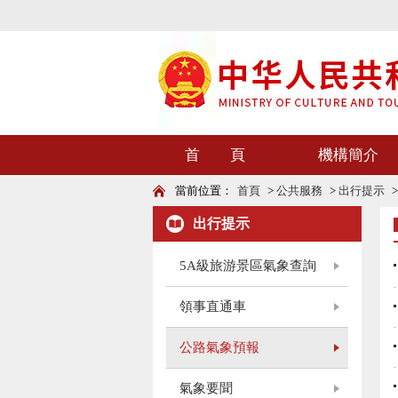
首 頁
機構簡介
當前位置：
首頁
>
公共服務
>
出行提示
出行提示
5A級旅游景區氣象查詢
領事直通車
公路氣象預報
氣象要聞