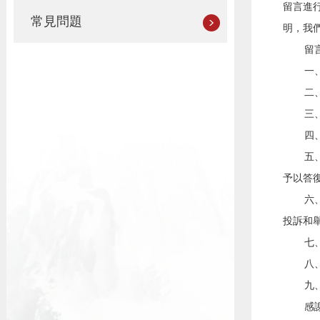
留言進
常見問題
明，我
留
一
二
三
四
五
予以答
六
投訴和
七
八
九
感