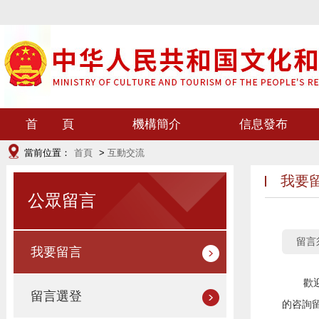
首 頁
機構簡介
信息發布
當前位置：
首頁
>
互動交流
我要
公眾留言
留言
我要留言
歡
留言選登
的咨詢