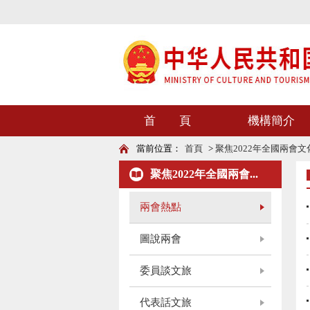
首 頁
機構簡介
當前位置：
首頁
>
聚焦2022年全國兩會
聚焦2022年全國兩會...
兩會熱點
圖說兩會
委員談文旅
代表話文旅