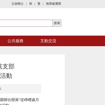
文旅辦公
|
簡
|
繁
|
無障礙瀏覽
公共服務
互動交流
黨支部
日活動
祎
園聯合開展
“從崢嶸歲月