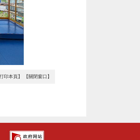
打印本頁】
【關閉窗口】