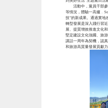
到美好生活”主題黨日活
活動中，黨員
干部
參
等情況，體驗一高爐﹒So
技
”的新成果。通過實地
轉型發展是深入踐行習近
展、提質增效推進文化和
堅定建設文化強國、旅游
講話一周年為契機，認真
和旅游高質量發展貢獻力