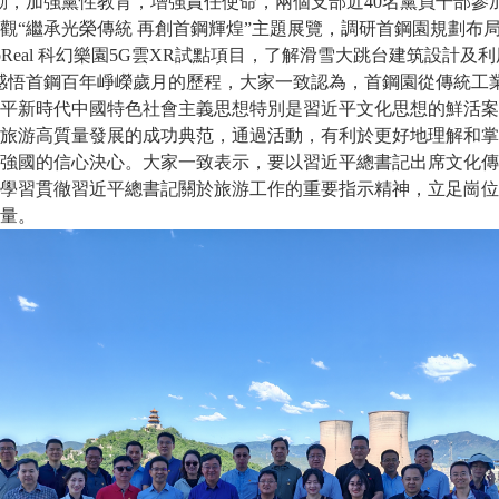
動，加強黨性教育，增強責任使命，兩個支部近40名黨員干部參
觀
“繼承光榮傳統 再創首鋼輝煌”主題展覽，調研首鋼園規劃布
Real 科幻樂園5G雲XR試點項目，了解滑雪大跳台建筑設計及
感悟首鋼百年崢嶸歲月的歷程，大家一致認為，首鋼園從傳統工
平新時代中國特色社會主義思想特別是習近平文化思想的鮮活案
旅游高質量發展的成功典范，通過活動，有利於更好地理解和掌
強國的信心決心。大家一致表示，要以習近平總書記出席文化傳
學習貫徹習近平總書記關於旅游工作的重要指示精神，立足崗位
量。