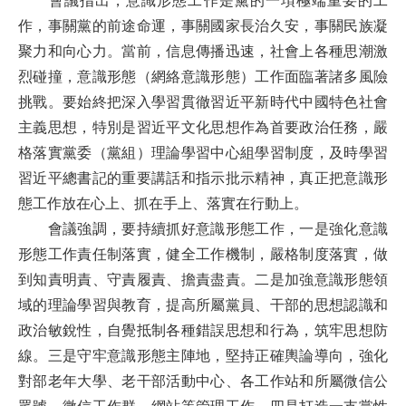
會議
指出，意識形態工作是黨的一項極端重要的工
作，事關黨的前途命運，事關國家長治久安，事關民族凝
聚力和向心力。當前，信息傳播迅速，
社會上
各種思潮
激
烈
碰撞，
意識形態（網絡意識形態）工作
面臨著諸多
風險
挑戰。
要
始終把深入學習貫徹習近平新時代中國特色社會
主義思想
，
特別是
習近平
文化思想作為
首要政治任務，嚴
格落實黨委
（黨組）
理論學習中心組學習制度，及時學習
習近平總書記的重要講話和指示批示精神，真正把意識形
態工作放在心上、抓在手上、落實在行動上。
會議強調，
要持續抓好意識形態工作，
一是強化意識
形態工作責任制落實，健全工作機制，嚴格制度落實，做
到知責明責、守責履責、擔責盡責
。
二是加強意識形態領
域的理論學習與教育，提高
所屬
黨員
、
干部的思想認識和
政治敏銳性，自覺抵制各種錯誤思想和行為，筑牢思想防
線
。
三是
守牢
意識形態主陣地，堅持正確輿論導向，強化
對
部老年大學、老干部活動中心、各工作站和所屬微信公