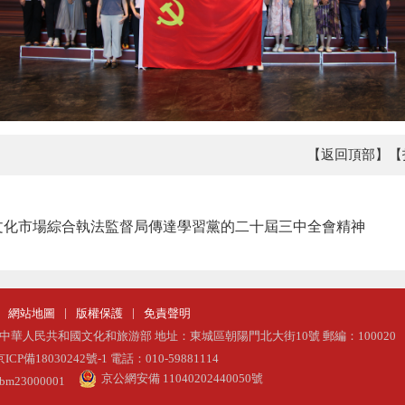
【返回頂部】
【
文化市場綜合執法監督局傳達學習黨的二十屆三中全會精神