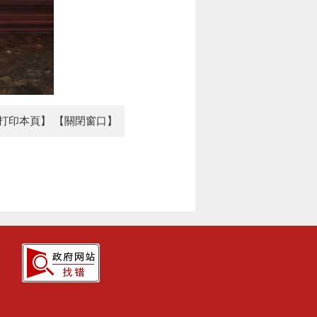
打印本頁】
【關閉窗口】