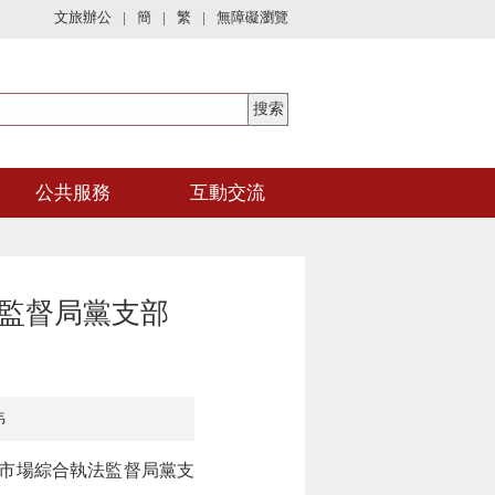
文旅辦公
|
簡
|
繁
|
無障礙瀏覽
公共服務
互動交流
監督局黨支部
祎
市場綜合執法監督局黨支