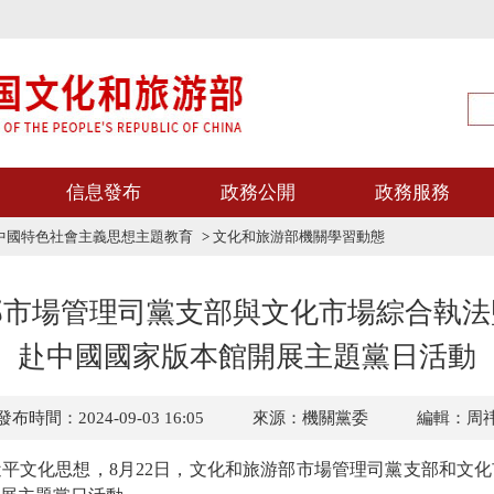
信息發布
政務公開
政務服務
中國特色社會主義思想主題教育
>
文化和旅游部機關學習動態
部市場管理司黨支部與文化市場綜合執法
赴中國國家版本館開展主題黨日活動
發布時間：2024-09-03 16:05
來源：機關黨委
編輯：周
近平文化思想
，
8
月
22
日，文化和旅游部市場管理司黨支部和文化