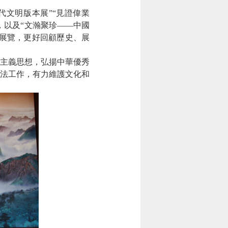
代文明版本展”“見證偉業
，
以及
“
文瀚聚珍
——中國
展覽，
更好
回顧歷史
、
展
主義思想，弘揚中華優秀
法工作，
有力
維護文化和