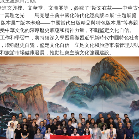
展主題黨日活動。
走進文興樓、文華堂、文瀚閣等，參觀了
“斯文在茲——中華古
”“真理之光——馬克思主義中國化時代化經典版本展”主題展覽
品版本展
”
“版本琳琅——中國當代出版精品與特色版本展”等專題
受中華文化的深厚歷史底蘊和精神力量，不斷堅定文化自信。
工作和學習中，將持續深入學習貫徹習近平新時代中國特色社會
，增強歷史自覺，堅定文化自信，立足文化和旅游市場管理與執
和旅游市場健康發展，推動社會主義文化強國建設。