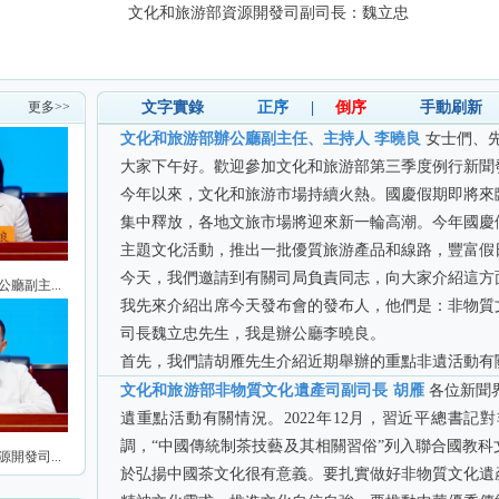
文化和旅游部資源開發司副司長：魏立忠
更多>>
文字實錄
正序
|
倒序
手動刷新
文化和旅游部辦公廳副主任、主持人 李曉良
女士們、
大家下午好。歡迎參加文化和旅游部第三季度例行新聞
今年以來，文化和旅游市場持續火熱。國慶假期即將來
集中釋放，各地文旅市場將迎來新一輪高潮。今年國慶
主題文化活動，推出一批優質旅游產品和線路，豐富假
今天，我們邀請到有關司局負責同志，向大家介紹這方
廳副主...
我先來介紹出席今天發布會的發布人，他們是：非物質
司長魏立忠先生，我是辦公廳李曉良。
首先，我們請胡雁先生介紹近期舉辦的重點非遺活動有
文化和旅游部非物質文化遺產司副司長 胡雁
各位新聞
遺重點活動有關情況。2022年12月，習近平總書
調，“中國傳統制茶技藝及其相關習俗”列入聯合國教
開發司...
於弘揚中國茶文化很有意義。要扎實做好非物質文化遺