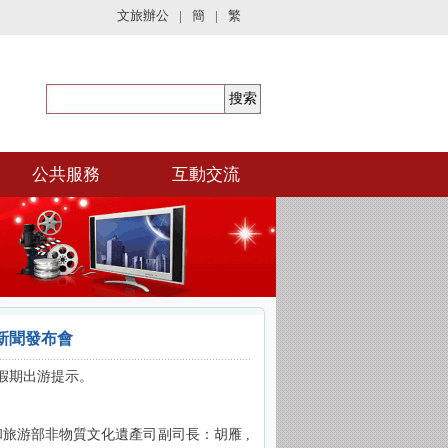
文旅辦公
|
簡
|
繁
公共服務
互動交流
新聞發布會
假期出游提示。
和旅游部非物質文化遺產司副司長：胡雁 ,