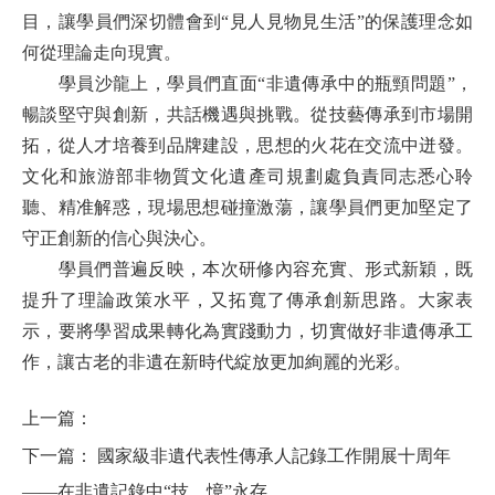
目，讓學員們深切體會到
“
見人見物見生活
”
的保護理念如
何從理論走向現實。
學員沙龍上，學員們直面
“
非遺傳承中的瓶頸問題
”
，
暢談堅守與創新，共話機遇與挑戰。從技藝傳承到市場開
拓，從人才培養到品牌建設，思想的火花在交流中迸發。
文化和旅游部非物質文化遺產司規劃處負責同志悉心聆
聽、精准解惑，現場思想碰撞激蕩，讓學員們更加堅定了
守正創新的信心與決心。
學員們普遍反映，本次研修內容充實、形式新穎，既
提升了理論政策水平，又拓寬了傳承創新思路。大家表
示，要將學習成果轉化為實踐動力，切實做好非遺傳承工
作，讓古老的非遺在新時代綻放更加絢麗的光彩。
上一篇：
下一篇：
國家級非遺代表性傳承人記錄工作開展十周年
——在非遺記錄中“技﹒憶”永存