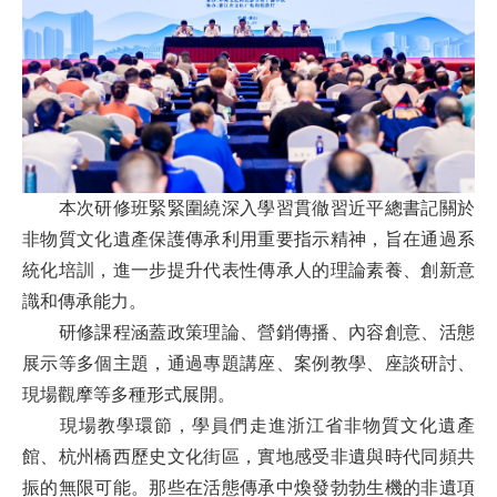
本次研修班緊緊圍繞深入學習貫徹習近平總書記關於
非物質文化遺產保護傳承利用重要指示精神，旨在通過系
統化培訓，進一步提升代表性傳承人的理論素養、創新意
識和傳承能力。
研修課程涵蓋政策理論、營銷傳播、內容創意、活態
展示等多個主題，通過專題講座、案例教學、座談研討、
現場觀摩等多種形式展開。
現場教學環節，學員們走進浙江省非物質文化遺產
館、杭州橋西歷史文化街區，實地感受非遺與時代同頻共
振的無限可能。那些在活態傳承中煥發勃勃生機的非遺項