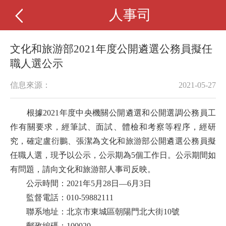
人事司
文化和旅游部2021年度公開遴選公務員擬任
職人選公示
信息來源：
2021-05-27
根據
20
21
年度中央機關
公開遴選和公開選調公務員工
作有關要求，
經筆試、面試、體檢和考察等程序，
經研
究，確定盧衍鵬、張潔為文化和旅游部公開遴選公務員擬
任職人選
，現予以公示，
公示期為5個工作日
。公示期間如
有問題，請向
文化和旅游部
人事司反映。
公示時間：
20
21
年
5
月
28
日—
6
月
3
日
監督電話：
010-
59882111
聯系地址：
北京市東城區朝陽門北大街10號
郵政編碼：
100020