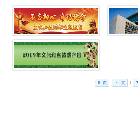
首 頁
上一頁
1