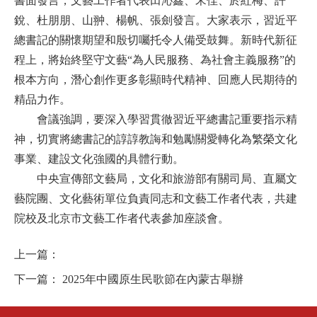
書面發言，文藝工作者代表田沁鑫、宋佳、於紅梅、許
銳、杜朋朋、山翀、楊帆、張劍發言。大家表示，習近平
總書記的關懷期望和殷切囑托令人備受鼓舞。新時代新征
程上，將始終堅守文藝“為人民服務、為社會主義服務”的
根本方向，潛心創作更多彰顯時代精神、回應人民期待的
精品力作。
會議強調，要深入學習貫徹習近平總書記重要指示精
神，切實將總書記的諄諄教誨和勉勵關愛轉化為繁榮文化
事業、建設文化強國的具體行動。
中央宣傳部文藝局，文化和旅游部有關司局、直屬文
藝院團、文化藝術單位負責同志和文藝工作者代表，共建
院校及北京市文藝工作者代表參加座談會。
上一篇：
下一篇：
2025年中國原生民歌節在內蒙古舉辦