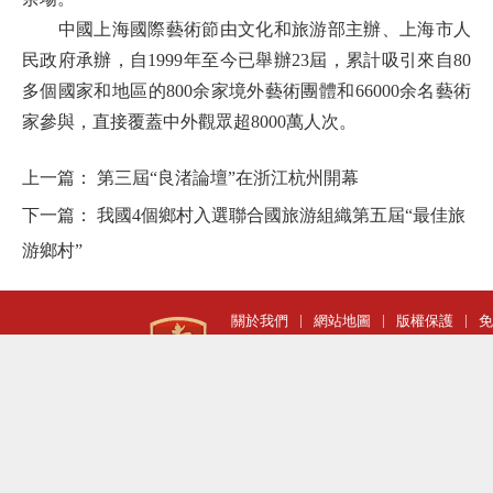
中國
上海
國際
藝術
節由文化和旅游部
主辦、上海市
人
民政府
承
辦
，
自
1999
年至今已舉辦
23
屆，累計
吸引來自
80
多個國家和地區的
800余家境外
藝術團體
和
66000余名藝術
家
參與，
直接覆蓋中外觀眾超
8000萬人次
。
上一篇：
第三屆“良渚論壇”在浙江杭州開幕
下一篇：
我國4個鄉村入選聯合國旅游組織第五屆“最佳旅
游鄉村”