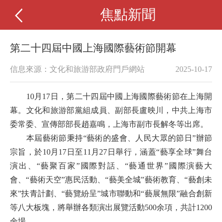
焦點新聞
第二十四屆中國上海國際藝術節開幕
信息來源：文化和旅游部政府門戶網站
2025-10-17
10月17日，第二十四屆中國上海國際藝術節在上海開
幕。文化和旅游部黨組成員、副部長盧映川，中共上海市
委常委、宣傳部部長趙嘉鳴，上海市副市長解冬等出席。
本屆藝術節秉持
“藝術的盛會、人民大眾的節
日
”辦節
宗旨，
於
10月17日至11月27日舉行
，涵蓋
“藝享全球”舞台
演出、“藝聚百家”國際對話、“藝通世界”國際演藝大
會、“藝術天空”惠民活動、“藝美全城”藝術教育、“藝創未
來”扶青計劃、“藝覽紛呈”城市聯動和“藝展無限”融合創新
等八大板塊，將舉辦各類演出展覽活動
500余項，共計1200
余場。