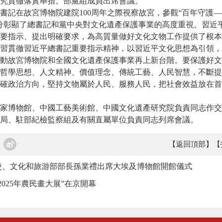
究貫徹落實舉措。部黨組成員出席會議。
在故宮博物院建院100周年之際視察故宮，參觀“百年守護—
分彰顯了總書記和黨中央對文化遺產保護事業的高度重視。習近
要指示、提出明確要求，為高質量做好文化文物工作提供了根本
貫徹習近平總書記重要指示精神，以習近平文化思想為引領，
動故宮博物院和全國文化遺產保護事業再上新台階。要保護好文
哲學思想、人文精神、價值理念、傳統工藝、人民智慧，不斷提
確政治方向，堅持文物屬於人民、服務人民，把社會效益放在首
博物館、中國工藝美術館、中國文化遺產研究院負責同志作交
局、駐部紀檢監察組及有關直屬單位負責同志列席會議。
【返回頂部】
【
使、文化和旅游部部長孫業禮出席大埃及博物館開館儀式
2025年農民畫大展”在京開幕