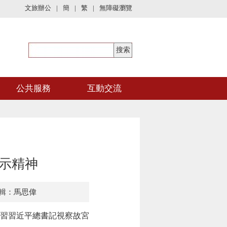
文旅辦公
|
簡
|
繁
|
無障礙瀏覽
公共服務
互動交流
示精神
輯：馬思偉
習習近平總書記視察故宮