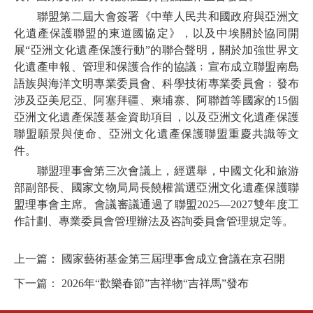
聯盟第二屆大會簽署《中華人民共和國政府與亞洲文
化遺產保護聯盟的東道國協定》，以及中埃關於協同開
展“亞洲文化遺產保護行動”的聯合聲明，關於加強世界文
化遺產申報、管理和保護合作的協議﹔宣布成立聯盟南島
語族與海洋文明專業委員會、科學技術專業委員會﹔發布
涉及亞美尼亞、阿塞拜疆、柬埔寨、阿聯酋等國家的15個
亞洲文化遺產保護基金資助項目，以及亞洲文化遺產保護
聯盟願景與使命、亞洲文化遺產保護聯盟重慶共識等文
件。
聯盟理事會第三次會議上，經選舉，中國文化和旅游
部副部長、國家文物局局長饒權當選亞洲文化遺產保護聯
盟理事會主席。會議審議通過了聯盟2025—2027雙年度工
作計劃、專業委員會管理辦法及咨詢委員會管理規定等。
上一篇：
國家藝術基金第三屆理事會成立會議在京召開
下一篇：
2026年“歡樂春節”吉祥物“吉祥馬”發布