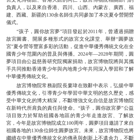
負責人，以及來自香港、四川、山西、內蒙古、廣西、福
建、西藏、新疆的130余名師生共同參加了本次夏令營開營
儀式。
“孩子，圓你故宮夢”項目發起於2011年，曾通過捐贈
故宮圖書、開展多種形式的故宮文化課堂、舉辦“圓夢故
宮”夏令營等豐富多彩的活動，促進中華優秀傳統文化在全
國青少年范圍內的普及與傳播。2024年—2028年期間，圓
夢項目由公益慈善研究院獨家捐助，故宮博物院將與其攜
手共同推動香港青少年與內地青少年共同深入學習和了解
中華優秀傳統文化。
故宮博物院常務副院長婁瑋在致辭中表示，弘揚中華
優秀傳統文化，引導青少年學習中華文明的悠久歷史，感
受中華文化的博大精深，不斷增強文化自信是故宮博物院
在新時代所肩負的責任與使命。“孩子，圓你故宮夢”公益
項目致力於幫助祖國各地區的青少年走進故宮、了解故
宮，今年是故宮博物院成立100周年，圓夢項目邀請了來自
祖國各地的130余位師生圓夢故宮。未來，故宮博物院也將
繼續在中華優秀傳統文化的傳承與創新上不遺余力，不斷