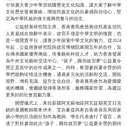
引領廣大青少年學習祖國歷史文化知識，讓大家了解中華
文化歷史發展脈絡，增強民族文化的自豪感與自信心，堅
定為中華民族的偉大復興而奮斗的信念。
公益慈善研究院主席、香港賽馬會慈善信托基金信托
人黃嘉純在致辭中表示，故宮不僅是中華文明的瑰寶，也
是一個寶貴平台，讓青少年探索中華文化的魅力。從2024
年起，公益慈善研究院與故宮博物院展開五年的合作，旨
在傳承國家優秀傳統，培養藝術科技人才，助力香港發展
為中外文化藝術交流中心。“孩子，圓你故宮夢”公益夏令
營正是其中的合作成果之一。同時，希望參與夏令營的同
學們能夠珍惜這次機會，通過多元化的活動和交流，開拓
視野、增長見識、提升文化自信。香港賽馬會作為愛國愛
港的機構，會繼續發揮香港所長，服務國家所需，為建設
更美好的社會貢獻力量。
開營儀式上，來自新疆阿克蘇地區阿瓦提縣英艾日克
鎮的基層教師斯來伊木﹒艾合麥提與來自香港保良局田家
炳小學的呂浩朗分別作為教師、學生代表進行了發言，表
達了對於參加此次“孩子，圓你故宮夢”公益夏令營的期待