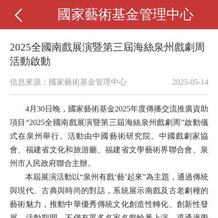
國家藝術基金管理中心
2025全國南戲展演暨第三屆海絲泉州戲劇周
活動啟動
信息來源：國家藝術基金管理中心
2025-05-14
4月30日晚，
國家藝術基金
2025年度傳播交流推廣資助
項目
“2025全國南戲展演暨第三屆海絲泉州戲劇周”啟動儀
式在泉州舉行。
活動由中國藝術研究院、中國戲劇家協
會、福建省文化和旅游廳、福建省文學藝術界聯合會、泉
州市人民政府聯合主辦。
本屆
展演活動以
“
泉州有戲
‘
藝
’
起來
”
為主題，通過傳統
與現代、古典與時尚的對話，系統展示南戲及古老劇種的
藝術魅力，推動中華優秀傳統文化創造性轉化、創新性發
展。活動期間
，
不僅有眾多名家名戲輪番上演，還通過學