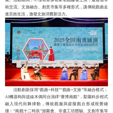
術交流
、
文旅融合
、
創意市集等多種形式，讓傳統戲曲走
進百姓生活，激發文旅消費新活力。
活動
創新採用
“
戲曲
+
科技
”“
戲曲
+
文旅
”
等融合模式：
AI機器狗與提線木偶同台演繹
“
賽博南戲
”
，梨園科步程式
融入現代街舞律動，傳統戲服與虛擬戲台形成視覺
碰
撞
﹔
“南戲十二時辰”游園會、非遺工坊體驗、文創市集等