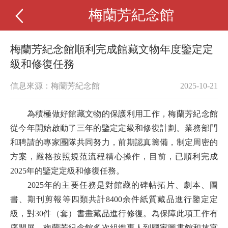
梅蘭芳紀念館
梅蘭芳紀念館順利完成館藏文物年度鑒定定
級和修復任務
信息來源：梅蘭芳紀念館
2025-10-21
為積極做好館藏文物的保護利用工作，梅蘭芳紀念館
從今年開始啟動了三年的鑒定定級和修復計劃。業務部門
和聘請的專家團隊共同努力，前期認真籌備，制定周密的
方案，嚴格按照規范流程精心操作，目前，已順利完成
2025年的鑒定定級和修復任務。
2025年的主要任務是對
館藏
的碑帖
拓片、劇本、圖
書、期刊剪報
等
四類共計
8400余件
紙質藏品進行
鑒定定
級
，
對
30件（套）書畫藏品進行修復。為保障此項工作
有
序開展，
梅蘭芳紀念館
多次組織專人到國家圖書館和故宮