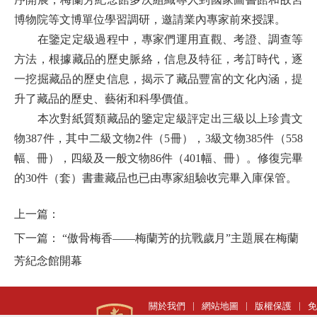
博物院等文博單位學習調研，邀請業內專家前來授課。
在鑒定定級過程中，專家們
運用直觀、考證、調查等
方法，
根據藏品的歷史脈絡，信息及
特征，考訂時代，
逐
一挖掘
藏品的歷史
信息
，揭示
了
藏品
豐富的文化
內涵，
提
升了
藏品
的歷史、藝術和科學價值
。
本次對紙質類藏品的鑒定定級評定出三級以上珍貴文
物
387件，其中二級文物2件（5冊），3級文物385件（558
幅、冊），四級及一般文物86件（401幅、冊）。修復完畢
的30件（套）書畫藏品也已由專家組驗收完畢入庫保管。
上一篇：
下一篇：
“傲骨梅香——梅蘭芳的抗戰歲月”主題展在梅蘭
芳紀念館開幕