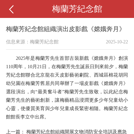
梅蘭芳紀念館
梅蘭芳紀念館組織演出皮影戲《嫦娥奔月》
信息來源：梅蘭芳紀念館
2025-10-22
2025年是梅蘭芳先生首部古裝新戲《嫦娥奔月》創演
110周年，
10月21日，
在梅蘭芳先生誕辰日到來前夕，梅蘭
芳紀念館聯合北京龍在天皮影藝術劇院、西城區棉花胡同
幼兒園在梅蘭芳舊居共同舉辦了一場皮影戲《嫦娥奔月》
選段演出，向“最美奮斗者”梅蘭芳先生致敬，以此紀念梅
蘭芳先生的藝術創新，讓梅藝精品浸潤更多少年兒童幼小
心靈，使優質美育與少年兒童成長緊密相隨。梅蘭芳紀念
館館長
李立中
出席。
上一篇：
梅蘭芳紀念館組織開展文物消防安全培訓及應急