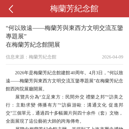
梅蘭芳紀念館
“何以致遠——梅蘭芳與東西方文明交流互鑒
專題展”
在梅蘭芳紀念館開展
信息來源：梅蘭芳紀念館
2026-04-09
2026
年是梅蘭芳紀念館建館
40
周年。
4
月
3
日
，
“
何以致
遠
——梅蘭芳與東西方文明交流互鑒
專題
展
”在梅蘭芳紀念
館西跨院展廳
開展
。
展覽共分為
“
立足東方：民間外交
禮樂之邦
”“
訪美之
行：主動求變
傳播有方
”“
訪蘇游歐：溝通文化
促進邦
交
”
三個單元，通過四十多幅圖片與四十余件（套）文物，
全面展現了這位藝術大師的跨海傳奇。