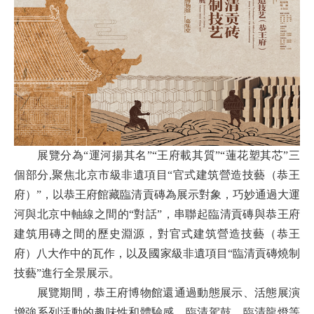
展覽分為“運河揚其名”“王府載其質”“蓮花塑其芯”三
個部分,
聚焦北京市級非遺項目“官式建筑營造技藝（恭王
府）”
，
以恭王府館藏臨清貢磚為展示對象，巧妙通過大運
河與北京中軸線之間的“對話”，串聯起臨清貢磚與恭王府
建筑用磚之間的歷史淵源，對官式建筑營造技藝（恭王
府）八大作中的瓦作，以及國家級非遺項目“臨清貢磚燒制
技藝”進行全景展示。
展覽期間，恭王府博物館還通過動態展示、活態展演
增強系列活動的趣味性和體驗感。臨清駕鼓、臨清龍燈等