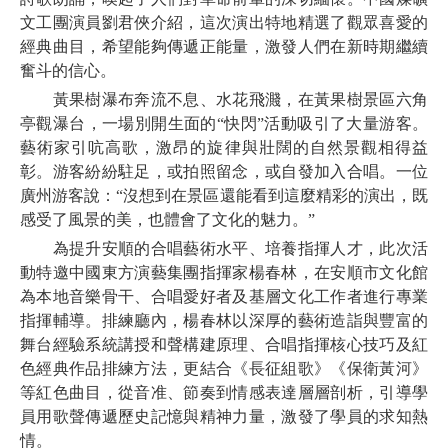
文工團演員劉君俠介紹，這次演出特地精選了觀眾喜愛的
經典曲目，希望能夠傳遞正能量，激發人們在新時期繼續
奮斗的信心。
黃果樹瀑布奔流不息、水花飛濺，在黃果樹景區六角
亭觀瀑台，一場別開生面的“快閃”活動吸引了大量游客。
藝術家引吭高歌，激昂的旋律與壯闊的自然景觀相得益
彰。游客紛紛駐足，或拍照留念，或自發加入合唱。一位
廣州游客說：“沒想到在景區還能看到這麼精彩的演出，既
感受了風景的美，也體會了文化的魅力。”
為提升安順的合唱藝術水平、培養指揮人才，此次活
動特邀中國東方演藝集團指揮家楊春林，在安順市文化館
為本地音樂骨干、合唱愛好者及基層文化工作者進行專業
指揮輔導。排練廳內，楊春林以深厚的藝術造詣與豐富的
舞台經驗系統講授和聲構建原理、合唱指揮核心技巧及紅
色經典作品排練方法，更結合《長征組歌》《保衛黃河》
等紅色曲目，從音准、節奏到情感表達層層剖析，引導學
員用歌聲傳遞歷史記憶與精神力量，激發了學員的求知熱
情。