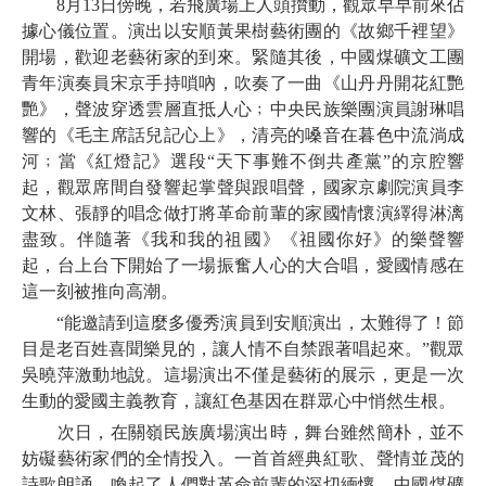
8月13日傍晚，若飛廣場上人頭攢動，觀眾早早前來佔
據心儀位置。演出以安順黃果樹藝術團的《故鄉千裡望》
開場，歡迎老藝術家的到來。緊隨其後，中國煤礦文工團
青年演奏員宋京手持嗩吶，吹奏了一曲《山丹丹開花紅艷
艷》，聲波穿透雲層直抵人心﹔中央民族樂團演員謝琳唱
響的《毛主席話兒記心上》，清亮的嗓音在暮色中流淌成
河﹔當《紅燈記》選段“天下事難不倒共產黨”的京腔響
起，觀眾席間自發響起掌聲與跟唱聲，國家京劇院演員李
文林、張靜的唱念做打將革命前輩的家國情懷演繹得淋漓
盡致。伴隨著《我和我的祖國》《祖國你好》的樂聲響
起，台上台下開始了一場振奮人心的大合唱，愛國情感在
這一刻被推向高潮。
“能邀請到這麼多優秀演員到安順演出，太難得了！節
目是老百姓喜聞樂見的，讓人情不自禁跟著唱起來。”觀眾
吳曉萍激動地說。這場演出不僅是藝術的展示，更是一次
生動的愛國主義教育，讓紅色基因在群眾心中悄然生根。
次日，在關嶺民族廣場演出時，舞台雖然簡朴，並不
妨礙藝術家們的全情投入。一首首經典紅歌、聲情並茂的
詩歌朗誦，喚起了人們對革命前輩的深切緬懷。中國煤礦