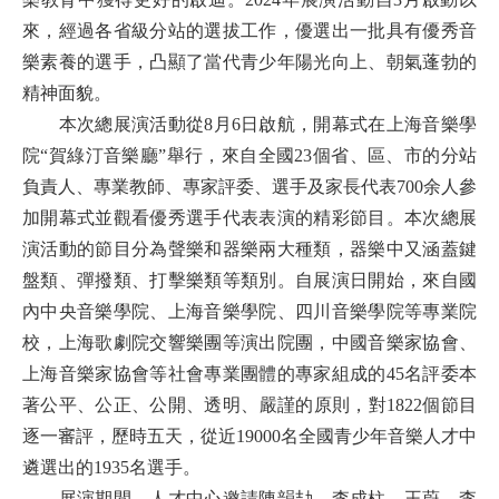
來，經過各省級分站的選拔工作，優選出一批具有優秀音
樂素養的選手，凸顯了當代青少年陽光向上、朝氣蓬勃的
精神面貌。
本次總展演活動從
8月6日啟航，
開幕式在上海音樂學
院“賀綠汀音樂廳”舉行，來自全國23個省、區、市的分站
負責人、專業教師、專家評委、選手及家長代表700余人參
加開幕式並觀看優秀選手代表表演的精彩節目。本次總展
演活動的
節目分為聲樂和器樂兩大種類，器樂中又涵蓋鍵
盤類、彈撥類、打擊樂類等類別。
自展演日開始，來自國
內中央音樂學院、上海音樂學院、四川音樂學院等專業院
校，上海歌劇院交響樂團等演出院團，中國音樂家協會、
上海音樂家協會等社會專業團體的專家組成的45名評委本
著公平、公正、公開、透明、嚴謹的原則，對1822個節目
逐一審評，
歷時五天，從近1
9000
名全國青少年音樂人才中
遴選出的1935名選手。
展演期間，人才中心邀請陳韻劼、李成柱、王蔚、李