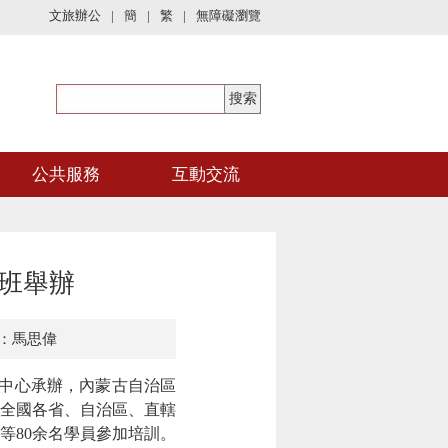
文旅辦公
|
簡
|
繁
|
無障礙瀏覽
公共服務
互動交流
訓班舉辦
：馬思偉
中心承辦，內蒙古自治區
。全國各省、自治區、直轄
等80余名學員參加培訓。