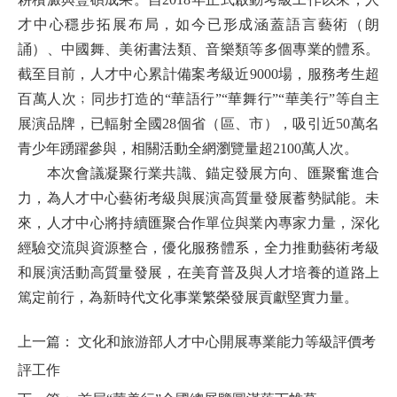
才中心穩步拓展布局，如今已形成涵蓋語言藝術（朗
誦）、中國舞、美術書法類、音樂類等多個專業的體系。
截至目前，
人才中心
累計備案考級近9000場，服務考生超
百萬人次﹔同步打造的“華語行”“華舞行”“華美行”等自主
展演品牌，已輻射全國28個省（區、市），吸引近50萬名
青少年踴躍參與，相關活動全網瀏覽量超2100萬人次。
本次會議凝聚行業共識、錨定發展方向、匯聚奮進合
力，為人才中心藝術考級與展演高質量發展蓄勢賦能。未
來，人才中心將持續匯聚合作單位與業內專家力量，深化
經驗交流與資源整合，優化服務體系，全力推動藝術考級
和展演活動高質量發展，在美育普及與人才培養的道路上
篤定前行，為新時代文化事業繁榮發展貢獻堅實力量。
上一篇：
文化和旅游部人才中心開展專業能力等級評價考
評工作