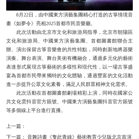
8月22日，由中國東方演藝集團精心打造的古箏情境音
畫《如夢令》亮相2025首都市民音樂廳。
此次活動由北京市文化和旅游局指導，北京市朝陽區
文化和旅游局、中國東方演藝集團、首都圖書館聯合主
辦。演出保留古箏音樂會的共性特點，同時創新地將器樂
演奏、舞台表演、舞台美術有機融合，通過多元化的藝術
表達形式展現古箏藝術的多樣性和現代性，以一場古箏盛
宴為首都市民帶來獨特的文化體驗，通過豐富的文化活動
進一步提升公眾文化素養，滿足人民群眾精神文化需求。
此次活動
在首都圖書館劇場精彩上演，同時
在國家公
共文化雲抖音官方賬號、中國東方演藝集團抖音官方賬號
等多個線上平台進行直播。
上一篇：
下一篇：
音舞詩畫《隻此青綠》藝術教育少兒版北京首演