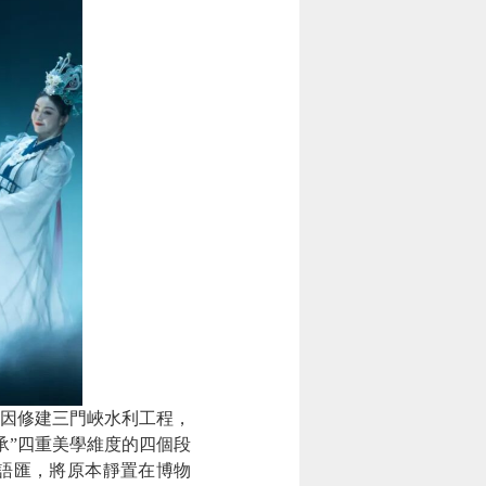
因修建三門峽水利工程，
承”四重美學維度的四個段
語匯，將原本靜置在博物