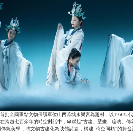
全國重點文物保護單位山西芮城永樂宮為題材，以1950年代
在跨越七百余年的時空對話中，串聯起“古建、壁畫、琉璃、傳
傳統美學，將文物古建化為肢體詩篇，構建“時空同頻”的舞台