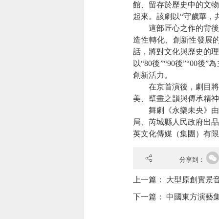
館、留存於歷史中的文物
起來。該劇以“守歲華，
這部匠心之作的背後，
造性轉化、創新性發展
話，將對文化與歷史的理
以“80後”“90後”“
創新活力。
在京首演後，劇目將開
美、壁畫之韻與傳承精神
舞劇《永樂未央》由中
局、芮城縣人民政府出品
英文化傳媒（集團）有限
分享到：
上一篇：
大型原創實景
下一篇：
中國東方演藝