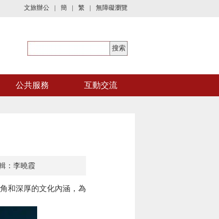
文旅辦公
|
簡
|
繁
|
無障礙瀏覽
公共服務
互動交流
輯：李曉霞
視角和深厚的文化內涵，為