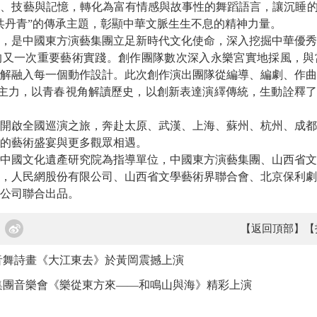
、技藝與記憶，轉化為富有情感與故事性的舞蹈語言，讓沉睡的
共丹青”的傳承主題，彰顯中華文脈生生不息的精神力量。
是中國東方演藝集團立足新時代文化使命，深入挖掘中華優秀
的又一次重要藝術實踐。創作團隊數次深入永樂宮實地採風，與
解融入每一個動作設計。此次創作演出團隊從編導、編劇、作曲
00後”為主力，以青春視角解讀歷史，以創新表達演繹傳統，生動詮釋
啟全國巡演之旅，奔赴太原、武漢、上海、蘇州、杭州、成都
的藝術盛宴與更多觀眾相遇。
國文化遺產研究院為指導單位，中國東方演藝集團、山西省文
，人民網股份有限公司、山西省文學藝術界聯合會、北京保利劇
公司聯合出品。
【返回頂部】
【
音舞詩畫《大江東去》於黃岡震撼上演
集團音樂會《樂從東方來——和鳴山與海》精彩上演