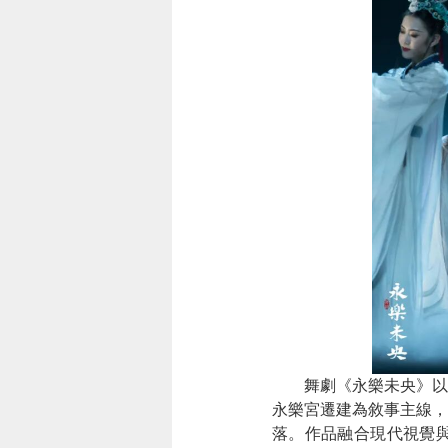
舞劇《永樂未央》以首批
永樂宮遷建為敘事主線，
落。作品融合現代視覺與