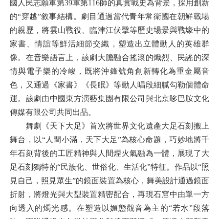
國人民志願軍第39軍第116師的真實戰史為背景，採用創新
的“穿越”敘事結構。劇目通過當代青年常衛國在朝鮮戰場
的親歷，將雲山戰役、臨津江伏擊等歷史場景與戰壕中的
家書、情誼等鮮活細節交織，塑造出立體動人的英雄群
像。在音樂語言上，該劇大膽融合搖滾的熾烈、民謠的深
情與電子樂的冷峻，既將沖鋒號角創新轉化為重金屬音
色，又通過《家書》《長眠》等動人唱段細膩勾勒個體命
運。該劇由中國東方演藝集團有限公司與北京哆巴胺文化
傳媒有限公司共同出品。
舞劇《天下大足》首次將世界文化遺產大足石刻搬上
舞台，以“人間小滿，天下大足”為核心命題，巧妙地將千
年石刻背後的工匠精神與人間煙火氣融為一體，展現了大
足石刻獨特的“民族化、世俗化、生活化”特征。作品以“照
見自己，照見眾生”的鏡面裝置為核心，舞美設計通過鏡面
折射，將燈光與大型裝置精密配合，再現石窟中由單一方
向透入的燭光感。在塑造以媚態觀音為主的“若水”段落