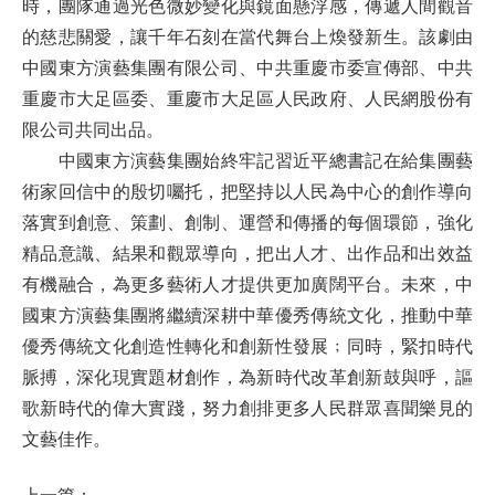
時，團隊通過光色微妙變化與鏡面懸浮感，傳遞人間觀音
的慈悲關愛，讓千年石刻在當代舞台上煥發新生。該劇由
中國東方演藝集團有限公司、中共重慶市委宣傳部、中共
重慶市大足區委、重慶市大足區人民政府、人民網股份有
限公司共同出品。
中國東方演藝集團始終牢記習近平總書記在給集團藝
術家回信中的殷切囑托，把堅持以人民為中心的創作導向
落實到創意、策劃、創制、運營和傳播的每個環節，強化
精品意識、結果和觀眾導向，把出人才、出作品和出效益
有機融合，為更多藝術人才提供更加廣闊平台。未來，中
國東方演藝集團將繼續深耕中華優秀傳統文化，推動中華
優秀傳統文化創造性轉化和創新性發展﹔同時，緊扣時代
脈搏，深化現實題材創作，為新時代改革創新鼓與呼，謳
歌新時代的偉大實踐，努力創排更多人民群眾喜聞樂見的
文藝佳作。