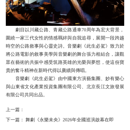
劇目以川藏公路、青藏公路通車70周年為宏大背景，
圍繞一家三代女性的情感羈絆與自我追尋，展開一段跨越
時空的公路敘事與心靈史詩。音樂劇《此生必駕》致力於
將公路電影的敘事美學與音樂劇的舞台張力相結合，讓觀
眾在藝術的共振中感受筑路英雄的光榮與夢想，使這份寶
貴的奮斗精神在新時代得以賡續與傳唱。
音樂劇《此生必駕》由中國東方演藝集團、妙有樂心
與山東省文化產業投資集團有限公司、北京長江文旅發展
有限公司共同出品。
上一篇：
下一篇：
舞劇《永樂未央》2026年全國巡演啟幕在即