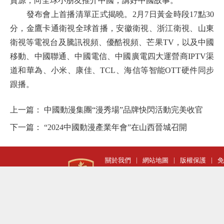
資源，向全球小朋友推介中國，講好中國故事。
發布會上首播清單正式揭曉。
2月7日黃金時段17點30
分，金鷹卡通衛視全球首播，安徽衛視、浙江衛視、山東
衛視等電視台及騰訊視頻、優酷視頻、芒果TV，以及中國
移動、中國聯通、中國電信、中國廣電四大運營商IPTV渠
道和華為、小米、康佳、TCL、海信等智能OTT硬件同步
跟播。
上一篇：
中國動漫集團“漫秀場”品牌快閃活動完美收官
下一篇：
“2024中國動漫產業年會”在山西晉城召開