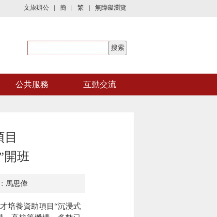
文旅辦公
|
簡
|
繁
|
無障礙瀏覽
公共服務
互動交流
項目
”開班
：馬思偉
才培養資助項目“沉浸式