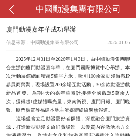
中國動漫集團有限公司
廈門動漫嘉年華成功舉辦
信息來源：中國動漫集團有限公司
2026-01-05
2025年12月31日至2026年1月3日，由中國動漫集團聯
合主辦的廈門動漫嘉年華，在廈門國際博覽中心舉辦。本
次活動展館總面積超5萬平方米，吸引100余家動漫游戲IP
參展商齊聚，現場設置200余場互動活動，30余款動漫游戲
新品首發。為期4天的嘉年華累計接待全國觀眾5萬余人
次，獲得超1億媒體曝光量，東南衛視、廈門日報、廈門晚
報、廈門廣電等福建本地主流媒體紛紛聚焦報道。
這場盛會立足動漫愛好者群體，深度融合廈門旅游資
源，打造新型動漫文旅消費場景，以優質內容激活地方文
旅消費潛力，為城市文化和旅游產業新消費注入強勁動