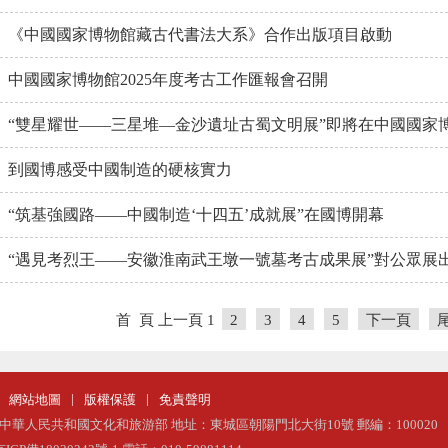
《中國國家博物館藏古代書法大系》合作出版項目啟動
中國國家博物館2025年度考古工作匯報會召開
“雙星耀世——三星堆—金沙遺址古蜀文明展”即將在中國國家
到國博感受中國制造的硬核實力
“筑基強國路——中國制造‘十四五’成就展”在國博開幕
“遇見考烈王——安徽淮南武王墩一號墓考古成果展”對公眾展
首 頁
上一頁
1
2
3
4
5
下一頁