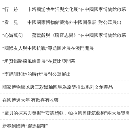
“行﹒跡——卡塔爾游牧生活與文化展”在中國國家博物館啟幕
“看﹒見——中國國家博物館藏海外中國圖像展”對公眾展出
“心游萬仞——蒲鬆齡與《聊齋志異》”在中國國家博物館啟幕
“國際友人與中國抗戰”專題圖片展在澳門開展
“坦贊鐵路採風繪畫展”在贊比亞開幕
“李靜訓和她的時代”展對公眾展出
國家博物館以唐三彩黑釉陶馬為原型推出系列文創產品
在國博過大年 有歡喜有收獲
“龐貝的探索與發掘”“安德烈亞﹒帕拉第奧建筑藝術”兩大展覽
新春到國博“躍馬揚鞭”