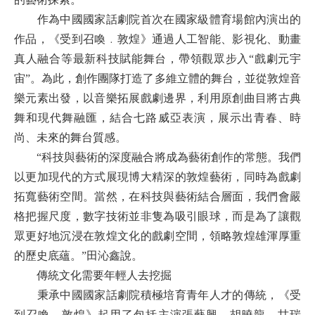
作為中國國家話劇院首次在國家級體育場館內演出的
作品，《受到召喚﹒敦煌》通過人工智能、影視化、動畫
真人融合等最新科技賦能舞台，帶領觀眾步入“戲劇元宇
宙”。為此，創作團隊打造了多維立體的舞台，並從敦煌音
樂元素出發，以音樂拓展戲劇邊界，利用原創曲目將古典
舞和現代舞融匯，結合七路威亞表演，展示出青春、時
尚、未來的舞台質感。
“科技與藝術的深度融合將成為藝術創作的常態。我們
以更加現代的方式展現博大精深的敦煌藝術，同時為戲劇
拓寬藝術空間。當然，在科技與藝術結合層面，我們會嚴
格把握尺度，數字技術並非隻為吸引眼球，而是為了讓觀
眾更好地沉浸在敦煌文化的戲劇空間，領略敦煌雄渾厚重
的歷史底蘊。”田沁鑫說。
傳統文化需要年輕人去挖掘
秉承中國國家話劇院積極培育青年人才的傳統，《受
到召喚﹒敦煌》起用了包括主演張藝興、胡曉龍、甘瑞