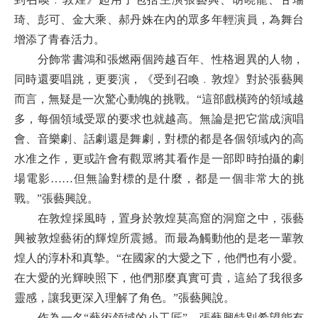
琦、彭可、金大乘、郝丹姝在內的眾多年輕演員，為舞台
增添了青春活力。
分飾常書鴻和張燃兩個跨越百年、性格迥異的人物，
同時還要唱跳，更要演，《受到召喚﹒敦煌》對於張藝興
而言，無疑是一次驚心動魄的挑戰。“這部戲橫跨的領域越
多，每個領域受眾的要求也就越高。無論是把它當成演唱
會、音樂劇、話劇還是舞劇，對標的都是各個領域內的高
水准之作，更或許會有觀眾將其看作是一部即時拍攝的劇
場電影……但無論對標的是什麼，都是一個非常大的挑
戰。”張藝興說。
在敦煌採風時，置身於敦煌莫高窟的洞窟之中，張藝
興被敦煌藝術的輝煌所震撼。而最為觸動他的是老一輩敦
煌人的淳朴和真摯。“在國家的大愛之下，他們也有小愛。
在大愛的光輝映照下，他們那麼真實可貴，這給了我很多
靈感，讓我更深入理解了角色。”張藝興說。
作為一名“藝術領域的小工匠”，張藝興特別希望能有