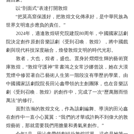
以“剖面式”表達打開敦煌
“把莫高窟保護好，把敦煌文化傳承好，是中華民族為
世界文明進步應負的責任。”
2024年，適逢敦煌研究院建院80周年，中國國家話劇
院決定創作原創音樂話劇《受到召喚﹒敦煌》，將中國戲
劇與現代科技深度融合，煥發敦煌文明的時代光彩。
敦者，大也，煌者，盛也。置身於熠熠生輝的藝術寶
庫敦煌，“敦煌守護神”常書鴻之女常沙娜曾說，她在大漠
荒煙中修習著自己藝術人生第一階段沒有學歷的學業。由
中國國家話劇院院長田沁鑫帶領的主創團隊，也在音樂話
劇《受到召喚﹒敦煌》的創作中，完成了一次“歷萬難而悟
萬法”的修行。
面對浩瀚的敦煌文化，作為該劇編舞、導演的田沁鑫
在創作中一直小心翼翼：“我們的才華或許夠不到偉大的敦
煌藝術，那就需要我們用膽量和勇氣來創作。”
今年5月，田沁鑫帶領劇組赴敦煌採風，這也是她第一