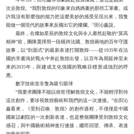
次去敦煌。“我對敦煌的印象來自媽媽畫的那些工筆畫。或
許我沒有那麼強的能力把這麼美妙的感受呈現出來，我隻
能做一個現代的故事來反襯出它的燦爛。”田沁鑫說。
最終，在燦如星辰的敦煌文化與令人肅然起敬的“莫高
精神”前，團隊選擇用一段橫跨法國、敦煌兩地的百年守護
故事，以“剖面式”的最新表達打開敦煌——從1935年在法
國的常書鴻於戰火中奔赴敦煌出發，以百年為期延伸至未
來的2035年，與建成文化強國的戰略目標形成強烈的呼
應。
數字技術並非隻為吸引眼球
“我要求團隊不能以俗世理解敦煌文化，不能輕浮對待
這次創作，要珍視敦煌藝術和我們的這一次連接。”在田沁
鑫看來，《受到召喚﹒敦煌》的創作過程，不僅僅是中國
國家話劇院的一次創新表達，也是整個團隊受到敦煌文化
感召，與中國藝術精神進行連接，繼而回望、傳承、表達
的藝術探索。