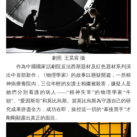
劇照 王昊宸 攝
作為中國國家話劇院反法西斯題材及紅色題材系列演
出中首部新作，《物理學家》的故事以懸疑開篇，一所精
神病療養院內，三位年輕的女護士相繼被殺害，嫌疑人是
她們分別看護的病人——“精神失常”的物理學家“牛
頓”、“愛因斯坦”和莫比烏斯。當莫比烏斯為守護自己的研
究成果拼盡全力，成功在即，操控這一切的“幕後黑手”才
剛剛顯露出真正的面目。