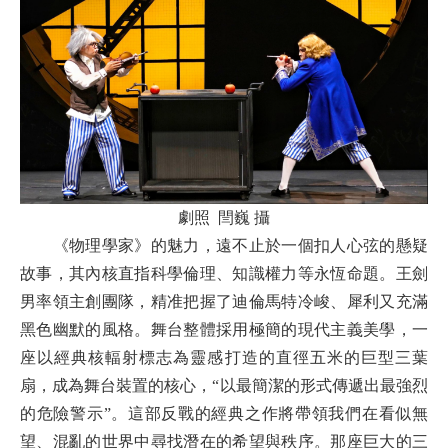
劇照 閆巍 攝
《物理學家》的魅力，遠不止於一個扣人心弦的懸疑
故事，其內核直指科學倫理、知識權力等永恆命題。王劍
男率領主創團隊，精准把握了迪倫馬特冷峻、犀利又充滿
黑色幽默的風格。舞台整體採用極簡的現代主義美學，一
座以經典核輻射標志為靈感打造的直徑五米的巨型三葉
扇，成為舞台裝置的核心，“以最簡潔的形式傳遞出最強烈
的危險警示”。這部反戰的經典之作將帶領我們在看似無
望、混亂的世界中尋找潛在的希望與秩序。那座巨大的三