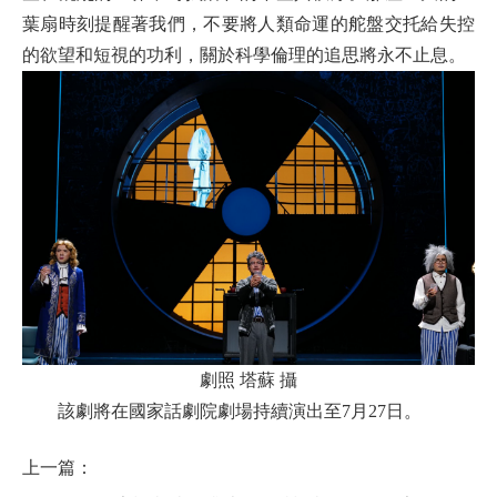
葉扇時刻提醒著我們，不要將人類命運的舵盤交托給失控
的欲望和短視的功利，關於科學倫理的追思將永不止息。
劇照 塔蘇 攝
該劇將在國家話劇院劇場持續演出至7月27日。
上一篇：