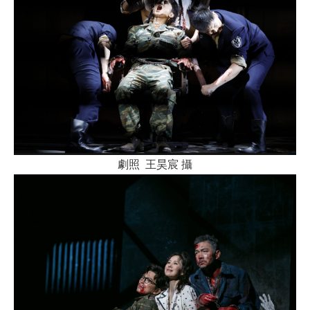
劇照 王昊宸 攝