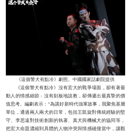
《這個警犬有點冷》劇照。中國國家話劇院提供
《這個警犬有點冷》沒有宏大的戰爭場面，卻有著最
動人的情感細節﹔沒有刻板地說教，卻傳遞出最真摯的價
值思考。編劇表示：“為講好新時代強軍故事，我聚焦基層
單位，通過兩人兩犬的日常，包括王凱旋對傳統經驗的堅
守、李思遠對技術創新的執著、真犬與機械犬的協同等，
把宏大命題濃縮到具體的人物沖突與情感碰撞當中，讓觀