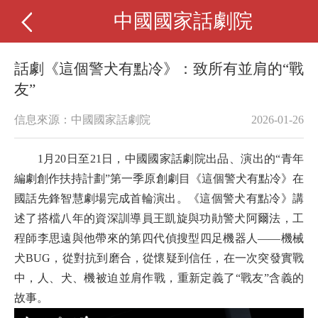
中國國家話劇院
話劇《這個警犬有點冷》：致所有並肩的“戰
友”
信息來源：中國國家話劇院
2026-01-26
1月20日至21日，中國國家話劇院出品、演出的“青年
編劇創作扶持計劃”第一季原創劇目《這個警犬有點冷》在
國話先鋒智慧劇場完成首輪演出。《這個警犬有點冷》講
述了搭檔八年的資深訓導員王凱旋與功勛警犬阿爾法，工
程師李思遠與他帶來的第四代偵搜型四足機器人——機械
犬BUG，從對抗到磨合，從懷疑到信任，在一次突發實戰
中，人、犬、機被迫並肩作戰，重新定義了“戰友”含義的
故事。