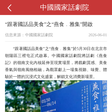
中國國家話劇院
“跟著國話品美食”之“燕食﹒雅集”開啟
信息來源：中國國家話劇院
2026-06-01
“跟著國話品美食”之“燕食﹒雅集”於5月30日在北京市
朝陽區三裡屯正式啟幕。中國國家話劇院將話劇《燕食
記》的嶺南文化內核延伸至現實場景，將戲劇質感、美食
香氣與嶺南風物相融，為觀眾獻上一場集視聽、味覺、體
驗於一體的沉浸式文化盛宴，解鎖文化消費新場景。