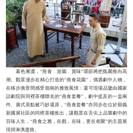
暮色漸濃，“燕食﹒游園﹒賞味”環節將把氛圍推向高
潮。觀眾漫步在精心打造的“燕食花園”，偶遇劇中人物，
在移步換景間感受嶺南的雅致風情﹔還可現場品鑒由國家
話劇院與同裡茶樓聯名的“燕食套餐”，劇中提及的一盅兩
件、廣式茶點被巧妙還原，“燕食套餐”亦同步在位於順義
新國展社區的同裡茶樓推出，讓觀眾在舌尖上品嘗劇中的
百味人生，“燕食之雅，在戲，在味，更在相聚”的主題展
現得淋漓盡致。