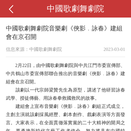
中國歌劇舞劇院
中國歌劇舞劇院音樂劇《俠影﹒詠春》建組
會在京召開
信息來源：中國歌劇舞劇院
2023-03-01
2月22日，由中國歌劇舞劇院與中共江門市委宣傳部、
中共鶴山市委宣傳部聯合推出的音樂劇《俠影
﹒
詠春》建
組會在京召開。
該劇以一代宗師梁贊先生為原型，講述了他研習詠春
武學、授徒傳藝、用詠春拳救國救民的故事。
建組會上宣布音樂劇《俠影﹒詠春》劇組正式成立，
主創主演就該劇採風經歷、劇本創作、戲劇表演等方面發
言。大家表示，在全面貫徹落實黨的二十大精神的開局之
年，要勇擔新時代文藝工作者使命，努力將具有中國特