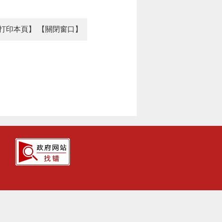
打印本頁】
【關閉窗口】