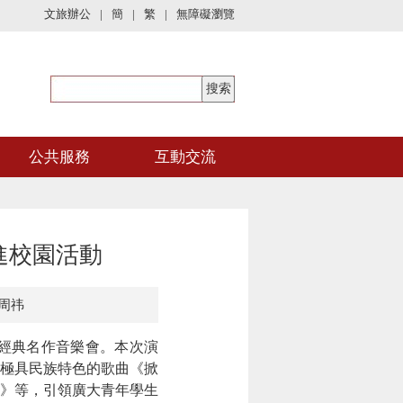
文旅辦公
|
簡
|
繁
|
無障礙瀏覽
公共服務
互動交流
進校園活動
周祎
外經典名作音樂會。本次演
極具民族特色的歌曲《掀
》等，
引領廣大青年學生