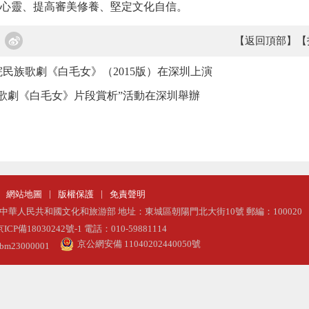
心靈
、
提高審美修養
、
堅定文化自信
。
【返回頂部】
【
民族歌劇《白毛女》（2015版）在深圳上演
歌劇《白毛女》片段賞析”活動在深圳舉辦