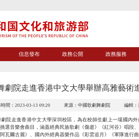
信息發布
政務公開
政務服務
舞劇院走進香港中文大學舉辦高雅藝術
間：2023-03-13 09:20
來源：中國歌劇舞劇院
編輯：
劇舞劇院走進香港中文大學深圳校區，為在校師生獻上一場國內
挑選音樂會曲目，涵蓋經典民族歌劇《傷逝》《紅河谷》唱段、
阿瓦爾古麗》、國內外經典器樂作品《彩雲追月》《軍隊進行曲