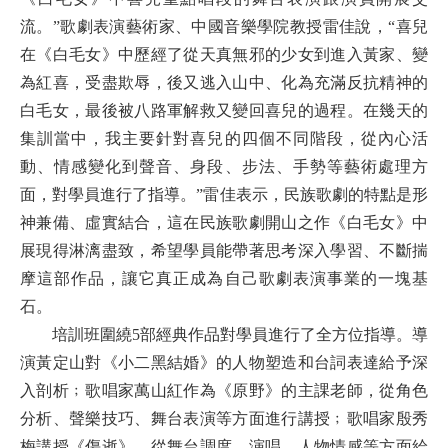
流。”歌劇表演藝術家、中國音樂學院教授雷佳說，“喜兒
在《白毛女》中歷經了從天真無邪的少女到進入黃家、變
為紅喜，受盡欺辱，後又逃入山中、化為充滿反抗精神的
白毛女，最後被八路軍解救又變回喜兒的過程。在幾天的
集訓當中，我主要針對喜兒的四個不同階段，從內心活
動、情感變化到聲音、身段、步法、手勢等藝術處理方
面，對學員進行了指導。”雷佳表示，民族歌劇的特點是形
神兼備、虛實結合，這在民族歌劇開山之作《白毛女》中
展現得淋漓盡致，希望學員能帶著思考深入學習、不斷揣
摩這部作品，讓它真正成為自己歌劇表演事業的一塊基
石。
培訓班圍繞5部經典作品對學員進行了全方位指導。導
演黃定山對《小二黑結婚》的人物塑造和台詞表達給予深
入剖析﹔歌唱家萬山紅作為《原野》的主課老師，從角色
分析、聲樂技巧、舞台表演等方面進行講授﹔歌唱家殷秀
梅講授《傷逝》，從舞台調度、演唱、人物情感等方面給