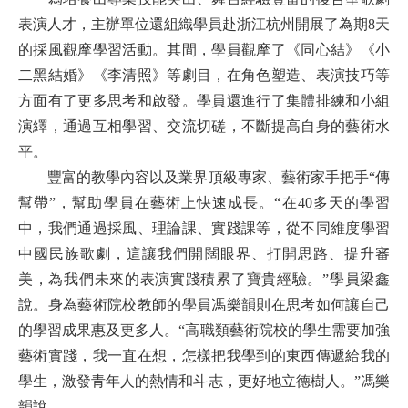
表演人才，主辦單位還組織學員赴浙江杭州開展了為期8天
的採風觀摩學習活動。其間，學員觀摩了《同心結》《小
二黑結婚》《李清照》等劇目，在角色塑造、表演技巧等
方面有了更多思考和啟發。學員還進行了集體排練和小組
演繹，通過互相學習、交流切磋，不斷提高自身的藝術水
平。
豐富的教學內容以及業界頂級專家、藝術家手把手“傳
幫帶”，幫助學員在藝術上快速成長。“在40多天的學習
中，我們通過採風、理論課、實踐課等，從不同維度學習
中國民族歌劇，這讓我們開闊眼界、打開思路、提升審
美，為我們未來的表演實踐積累了寶貴經驗。”學員梁鑫
說。身為藝術院校教師的學員馮樂韻則在思考如何讓自己
的學習成果惠及更多人。“高職類藝術院校的學生需要加強
藝術實踐，我一直在想，怎樣把我學到的東西傳遞給我的
學生，激發青年人的熱情和斗志，更好地立德樹人。”馮樂
韻說。