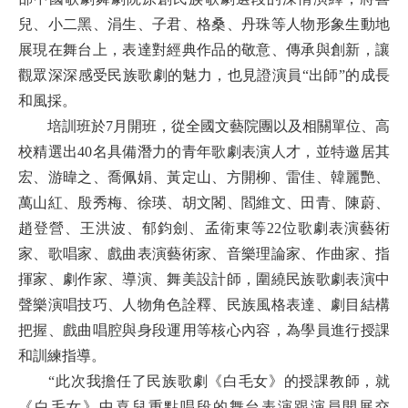
兒、小二黑、涓生、子君、格桑、丹珠等人物形象生動地
展現在舞台上，表達對經典作品的敬意、傳承與創新，讓
觀眾深深感受民族歌劇的魅力，也見證演員“出師”的成長
和風採。
培訓班於7月開班，從全國文藝院團以及相關單位、高
校精選出40名具備潛力的青年歌劇表演人才，並特邀居其
宏、游暐之、喬佩娟、黃定山、方開柳、雷佳、韓麗艷、
萬山紅、殷秀梅、徐瑛、胡文閣、閻維文、田青、陳蔚、
趙登營、王洪波、郁鈞劍、孟衛東等22位歌劇表演藝術
家、歌唱家、戲曲表演藝術家、音樂理論家、作曲家、指
揮家、劇作家、導演、舞美設計師，圍繞民族歌劇表演中
聲樂演唱技巧、人物角色詮釋、民族風格表達、劇目結構
把握、戲曲唱腔與身段運用等核心內容，為學員進行授課
和訓練指導。
“此次我擔任了民族歌劇《白毛女》的授課教師，就
《白毛女》中喜兒重點唱段的舞台表演跟演員開展交