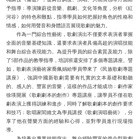
予指導﹔導演陳蔚從音樂、戲劇、文化等角度，分析《紅
河谷》的特色和難點，指導學員如何把握好角色的性格和
情感，如何用聲音和身體語言展現歌劇的魅力。
作為一門綜合性藝術，歌劇演出不僅要求表演者掌握
全面的音樂基礎知識，還要求表演者具備高超的演唱技能
和舞台綜合表現能力。為提升學員的綜合素質及能力，除
了5部作品的教學指導，培訓班還安排了多個專題講座。譬
如，歌劇表演藝術家喬佩娟給學員帶來了《民族歌劇專題
講座》，強調中國新歌劇需要有扎實的文本基礎和動聽
的、感人的、豐富的音樂，這樣的作品才能成功﹔劇作家
徐瑛開展《歌劇劇本的創作》專題講座，讓學員不僅在歌
劇表演上獲得訓練和進步，同時了解歌劇劇本的創作要求
和技巧﹔歌唱家閻維文為學員講授《歌劇演唱藝術》，分
享了他在聲樂方面的經驗和心得，並對學員進行現場指
導。
為培養出專業技能突出、舞台經驗豐富的復合型歌劇