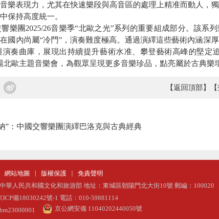
音樂表現力，尤其在快速樂段與高音區的處理上精准而動人，獨
中保持高度統一。
團2025/26音樂季“北歐之光”系列的重要組成部分。該系
在國內尚屬“冷門”，演奏難度極高。通過演繹這些藝術內涵深
與演奏曲庫，展現出持續提升藝術水准、攀登藝術高峰的堅定追
場北歐主題音樂會，為觀眾呈現更多音樂珍品，點亮屬於古典樂壇
【返回頂部】
【
納”：中國交響樂團演繹巴洛克與古典經典