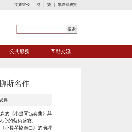
文旅辦公
|
簡
|
繁
|
無障礙瀏覽
公共服務
互動交流
貝柳斯名作
思偉
爾森的《小提琴協奏曲》與
人心的藝術盛宴。
《小提琴協奏曲》的演繹