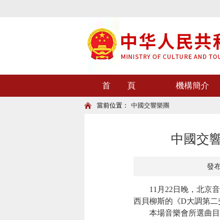
首 頁
機構簡介
當前位置：
中國交響樂團
中國交響
發布時
11月22日晚，北京音
西貝柳斯的《D大調第二
本場音樂會所選曲目不