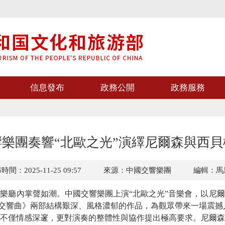
信息發布
政務公開
政務服務
樂團奏響“北歐之光”演繹尼爾森與西
間：2025-11-25 09:57
來源：中國交響樂團
編輯：馬
樂廳內掌聲如潮。中國交響樂團上演“北歐之光”音樂會，以尼
交響曲》兩部結構艱深、風格濃郁的作品，為觀眾帶來一場震撼
僅情感深邃，更對演奏的整體性與協作提出極高要求。尼爾森