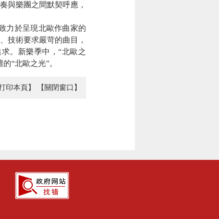
奏與樂團之間默契呼應，
列致力於呈現北歐作曲家的
厚、技術要求嚴苛的曲目，
求。新樂季中，“北歐之
的“北歐之光”。
打印本頁】
【關閉窗口】