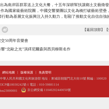
為南岸區群眾送上文化大餐，十五年深耕幫扶讓鄉土文藝煥發
作為國家級藝術院團，中國交響樂團以文化為橋打破藝術壁壘，
際行動為基層文化振興注入持久動力，彰顯了推動文化自信自強
【返回頂部】
【
交50周年音樂會
響“北歐之光”演繹尼爾森與西貝柳斯名作