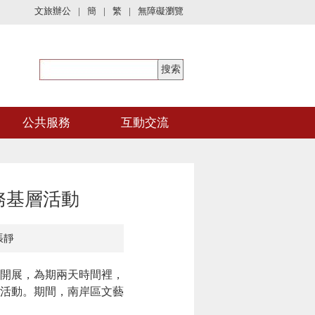
文旅辦公
|
簡
|
繁
|
無障礙瀏覽
公共服務
互動交流
務基層活動
張靜
區開展，為期兩天時間裡，
活動。期間，南岸區文藝