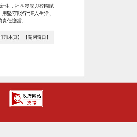
新生，社區浸潤與校園賦
用堅守踐行“深入生活、
的責任擔當。
打印本頁】
【關閉窗口】