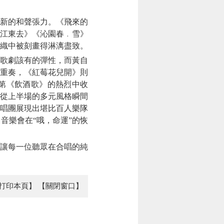
新的和聲張力。《飛來的
江東去》《沁園春﹒雪》
織中被刻畫得淋漓盡致。
歌劇該有的彈性，而黃自
重奏，《紅莓花兒開》則
第《飲酒歌》的熱烈中收
從上半場的多元風格瞬間
合唱團展現出堪比百人樂隊
音樂會在“哦，命運”的恢
讓每一位聽眾在合唱的純
打印本頁】
【關閉窗口】