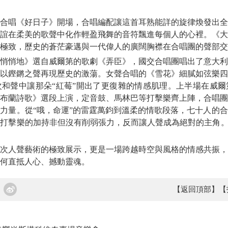
唱《好日子》開場，合唱編配讓這首耳熟能詳的旋律煥發出全
誼在柔美的歌聲中化作輕盈飛舞的音符飄進每個人的心裡。《大
極致，歷史的蒼茫豪邁與一代偉人的廣闊胸襟在合唱團的聲部交
悄地》選自威爾第的歌劇《弄臣》，國交合唱團唱出了意大利
以鏗鏘之聲再現歷史的激蕩。女聲合唱的《雪花》細膩如弦樂四
和聲中讓那朵“紅莓”開出了更復雜的情感肌理。上半場在威爾
布蘭詩歌》選段上演，定音鼓、馬林巴等打擊樂齊上陣，合唱團
力量。從“哦，命運”的雷霆萬鈞到溫柔的情歌段落，七十人的
打擊樂的加持非但沒有削弱張力，反而讓人聲成為絕對的主角。
人聲藝術的極致展示，更是一場跨越時空與風格的情感共振，
何直抵人心、撼動靈魂。
【返回頂部】
【