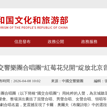
信息發布
政務公開
政務服務
交響樂團合唱團“紅莓花兒開”綻放北京
時間：2026-04-08 10:02
來源：中國交響樂團
編輯：
合唱團（以下簡稱“國交合唱團”）用純粹的人聲，為京城聽眾
樂會。整場演出囊括了混聲合唱、男聲合唱、女聲合唱、領唱等
劇合唱名篇，更震撼呈現了卡爾﹒奧爾夫《布蘭詩歌》中的選段