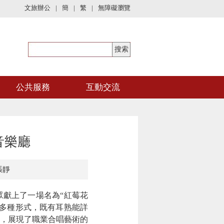
文旅辦公
|
簡
|
繁
|
無障礙瀏覽
公共服務
互動交流
音樂廳
張靜
獻上了一場名為“紅莓花
多種形式，既有耳熟能詳
，展現了職業合唱藝術的