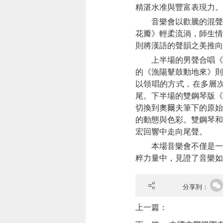
精湛水准與豐富表現力。
音樂會以歡騰的混聲合
花瓣》輕柔流淌，師生情
則將漢語的聲韻之美推向
上半場的男聲合唱《悄
的《漁陽鼙鼓動地來》則
以領唱的方式，在多層次
尾。下半場的雙鋼琴版《
切換到奧爾夫筆下的原始
的動態與色彩。雙鋼琴和
宏回響中走向尾聲。
本場音樂會不僅是一次
粹力量中，見證了音樂如
分享到：
上一篇：